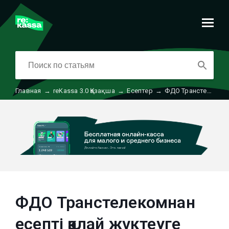
Главная
→
reKassa 3.0 Қазақша
→
Есептер
→
ФДО Транстелекомнан есепті қалай жүктеуге болады
ФДО Транстелекомнан
есепті қалай жүктеуге