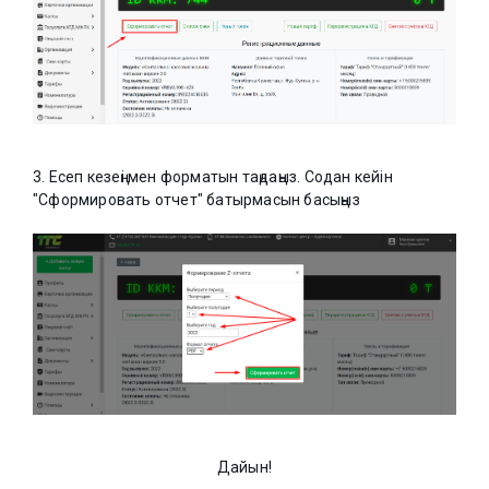
3. Есеп кезеңі мен форматын таңдаңыз. Содан кейін
"Сформировать отчет" батырмасын басыңыз
Дайын!