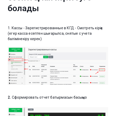
болады
1. Кассы - Зарегистрированные в КГД - Смотреть кірңіз
(егер касса есептен шығарылса, снятые с учета
бөлімінекіру керек)
2.
Сформировать отчет батырмасын басыңыз