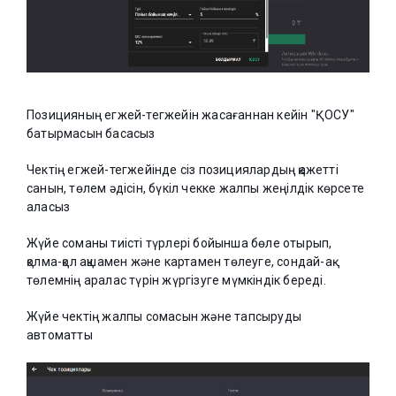
Позицияның егжей-тегжейін жасағаннан кейін "ҚОСУ"
батырмасын басасыз
Чектің егжей-тегжейінде сіз позициялардың қажетті
санын, төлем әдісін, бүкіл чекке жалпы жеңілдік көрсете
аласыз
Жүйе соманы тиісті түрлері бойынша бөле отырып,
қолма-қол ақшамен және картамен төлеуге, сондай-ақ
төлемнің аралас түрін жүргізуге мүмкіндік береді.
Жүйе чектің жалпы сомасын және тапсыруды
автоматты