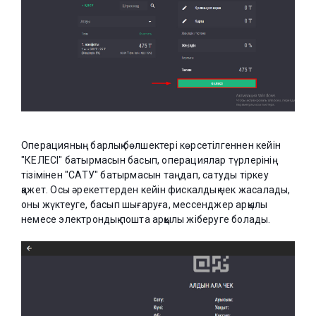
Операцияның барлық бөлшектері көрсетілгеннен кейін
"КЕЛЕСІ" батырмасын басып, операциялар түрлерінің
тізімінен "САТУ" батырмасын таңдап, сатуды тіркеу
қажет. Осы әрекеттерден кейін фискалдық чек жасалады,
оны жүктеуге, басып шығаруға, мессенджер арқылы
немесе электрондық пошта арқылы жіберуге болады.