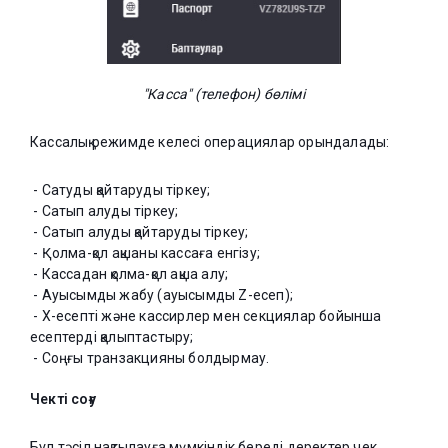
"Касса" (телефон) бөлімі
Кассалық режимде келесі операциялар орындалады:
- Сатуды қайтаруды тіркеу;
- Сатып алуды тіркеу;
- Сатып алуды қайтаруды тіркеу;
- Қолма-қол ақшаны кассаға енгізу;
- Кассадан қолма-қол ақша алу;
- Ауысымды жабу (ауысымды Z-есеп);
- X-есепті және кассирлер мен секциялар бойынша
есептерді қалыптастыру;
- Соңғы транзакцияны болдырмау.
Чекті соғу
Бұл тәсіл нақтылауға мүмкіндік береді деректер чек.