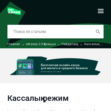
Главная
→
reKassa 3.0 Қазақша
→
Пайдалану
→
Кассалық режим
Кассалық режим