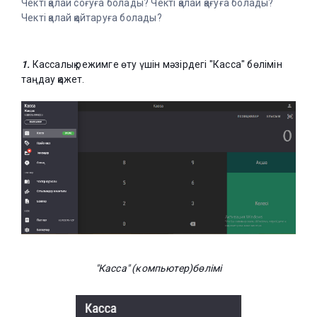
Чекті қалай соғуға болады? Чекті қалай қағуға болады?
Чекті қалай қайтаруға болады?
1.
Кассалық режимге өту үшін мәзірдегі "Касса" бөлімін
таңдау қажет.
"Касса" (компьютер)бөлімі