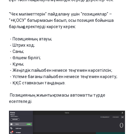
"Чек мәліметтерін" пайдалану үшін "позициялар" –
"+ҚОСУ" батырмасын басып, осы позиция бойынша
барлық деректерді көрсету керек:
- Позицияның атауы;
- Штрих код;
- Саны;
- Өлшем бірлігі;
- Құны;
- Жеңілдік пайызбен немесе теңгемен көрсетілсін;
- Үстеме бағаны пайызбен немесе теңгемен көрсету;
- ҚҚС ставкасын таңдаңыз.
Позицияның жиынтық сомасы автоматты түрде
есептеледі.