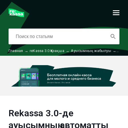
Главная
→
reKassa 3.0 Қазақша
→
Ауысымның жабылуы
→
Reka
Rekassa 3.0-де
ауысымның автоматты