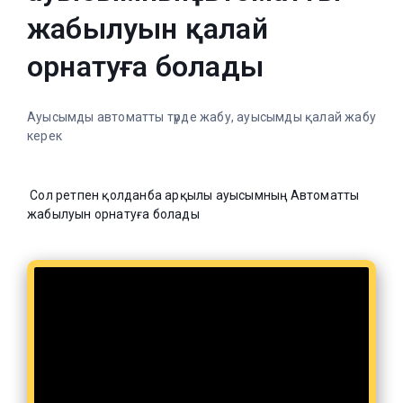
жабылуын қалай
орнатуға болады
Ауысымды автоматты түрде жабу, ауысымды қалай жабу
керек
Сол ретпен қолданба арқылы ауысымның Автоматты
жабылуын орнатуға болады