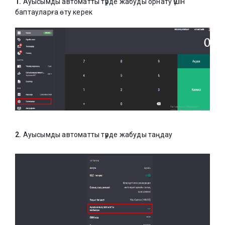
1.
Ауысымды автоматты түрде жабуды орнату үшін
баптауларға өту керек
2.
Ауысымды автоматты түрде жабуды таңдау