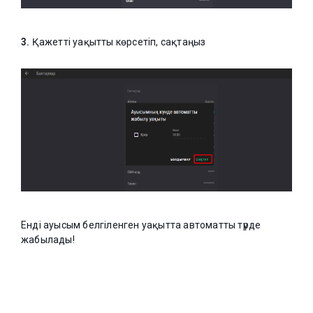
3.
Қажетті уақытты көрсетіп, сақтаңыз
Енді ауысым белгіленген уақытта автоматты түрде
жабылады!