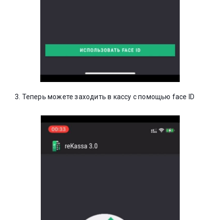
3. Теперь можете заходить в кассу с помощью face ID